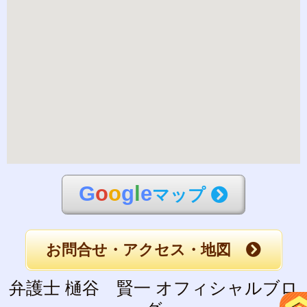
G
o
o
g
l
e
マップ
お問合せ・アクセス・地図
弁護士 樋谷 賢一 オフィシャルブロ