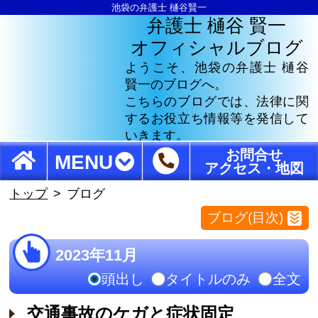
池袋の弁護士 樋谷賢一
弁護士 樋谷 賢一
オフィシャルブログ
ようこそ、池袋の弁護士 樋谷
賢一のブログへ。
こちらのブログでは、法律に関
するお役立ち情報等を発信して
いきます。
お問合せ
MENU
アクセス・地図
トップ
ブログ
ブログ(目次)
2023年11月
頭出し
タイトルのみ
全文
交通事故のケガと症状固定