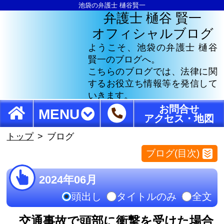
池袋の弁護士 樋谷賢一
弁護士 樋谷 賢一
オフィシャルブログ
ようこそ、池袋の弁護士 樋谷
賢一のブログへ。
こちらのブログでは、法律に関
するお役立ち情報等を発信して
いきます。
お問合せ
MENU
アクセス・地図
トップ
ブログ
ブログ(目次)
2024年06月
頭出し
タイトルのみ
全文
交通事故で頭部に衝撃を受けた場合