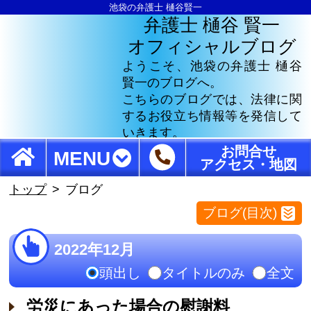
池袋の弁護士 樋谷賢一
弁護士 樋谷 賢一
オフィシャルブログ
ようこそ、池袋の弁護士 樋谷
賢一のブログへ。
こちらのブログでは、法律に関
するお役立ち情報等を発信して
いきます。
お問合せ
MENU
アクセス・地図
トップ
ブログ
ブログ(目次)
2022年12月
頭出し
タイトルのみ
全文
労災にあった場合の慰謝料