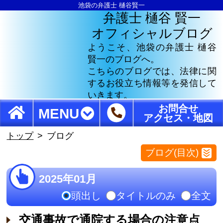
池袋の弁護士 樋谷賢一
弁護士 樋谷 賢一
オフィシャルブログ
ようこそ、池袋の弁護士 樋谷
賢一のブログへ。
こちらのブログでは、法律に関
するお役立ち情報等を発信して
いきます。
お問合せ
MENU
アクセス・地図
トップ
ブログ
ブログ(目次)
2025年01月
頭出し
タイトルのみ
全文
交通事故で通院する場合の注意点